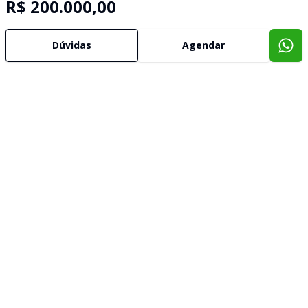
R$ 200.000,00
Dúvidas
Agendar
Imóveis semelhantes
Confira imóveis semelhantes
Cód:
20221
Comparar
Có