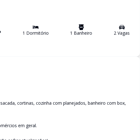
²
1
Dormitório
1
Banheiro
2
Vaga
s
sacada, cortinas, cozinha com planejados, banheiro com box,
omércios em geral.