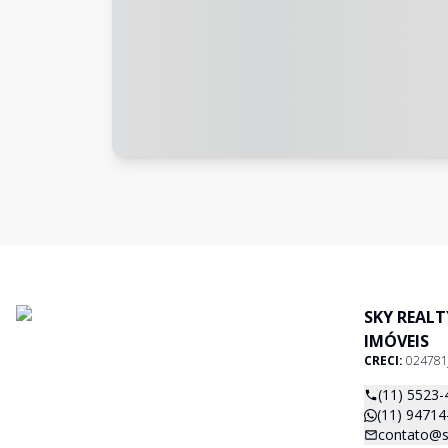
SKY REAL
IMÓVEIS
CRECI:
024781
(11) 5523-
(11) 94714
contato@s