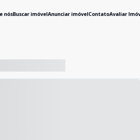
e nós
Buscar imóvel
Anunciar imóvel
Contato
Avaliar Imóv
-- ----- ----- --- ------