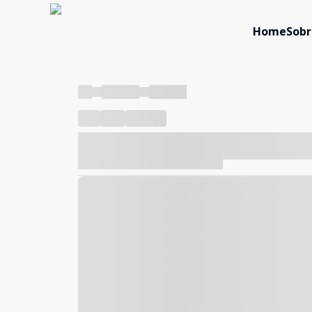
Home
Sobr
----
----- -----
----- -----
----
-----
---- ------
----- ----- -- ------ ---- ---- -- ---
----- ----- -- ------ ----- ----- -- ------