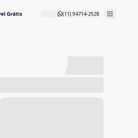
el Grátis
(11) 94714-2528
-------------
Compartilhar
Favorito