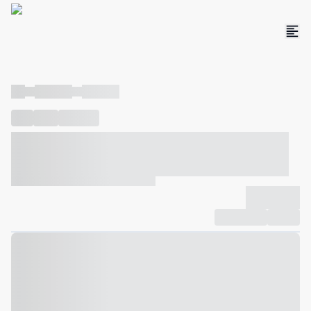
----
----- -----
----- -----
----
-----
---- ------
----- ----- -- ------ ---- ---- -- ----- ----- -----
--- ------
----- ----- -- ------ ----- ----- -- ------
-------------
Compartilhar
Favorito