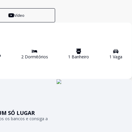
Vídeo
²
2
Dormitório
s
1
Banheiro
1
Vaga
UM SÓ LUGAR
s os bancos e consiga a