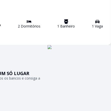
²
2
Dormitório
s
1
Banheiro
1
Vaga
UM SÓ LUGAR
s os bancos e consiga a