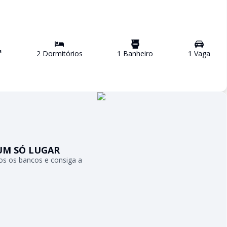
²
2
Dormitório
s
1
Banheiro
1
Vaga
UM SÓ LUGAR
s os bancos e consiga a