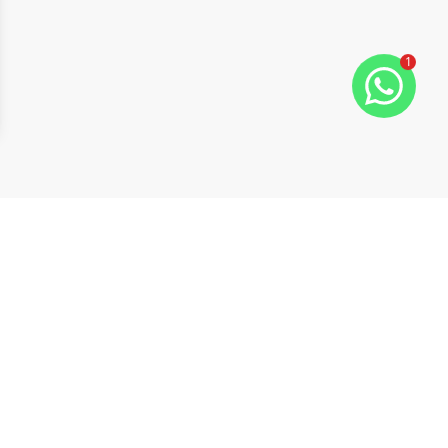
1
ide
t slide
Cód:
14414
Comparar