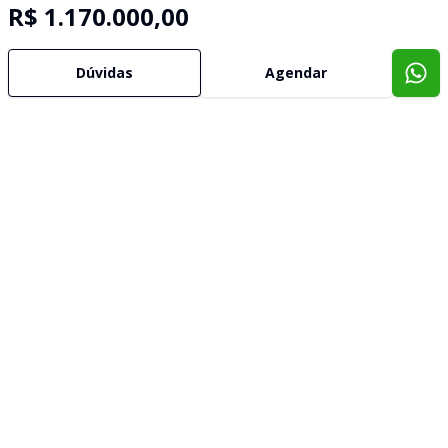
R$ 1.170.000,00
Dúvidas
Agendar
Imóveis semelhantes
Confira imóveis semelhantes
Cód:
19270
Comparar