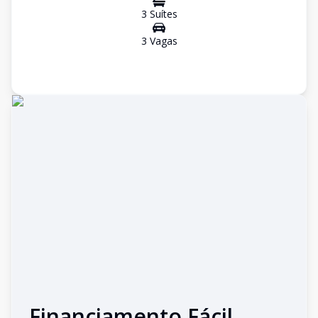
3
Suíte
s
3
Vaga
s
Financiamento Fácil