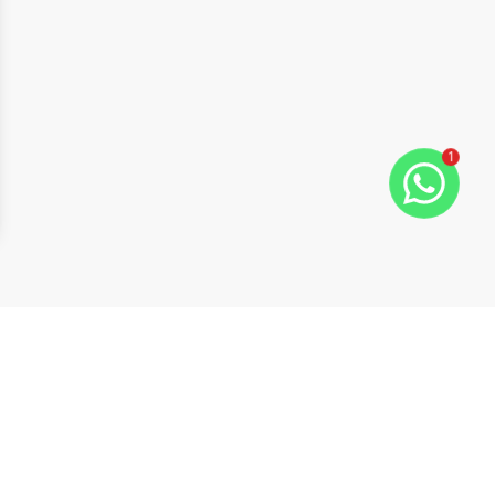
1
ide
t slide
Cód:
20346
Comparar