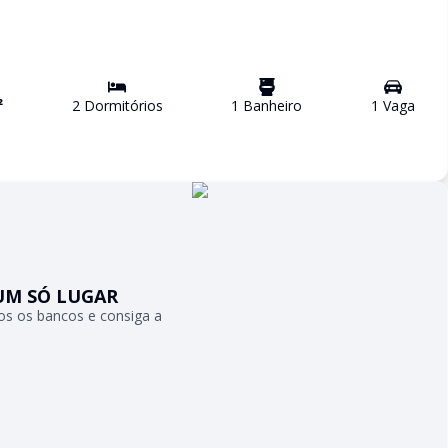
²
2
Dormitório
s
1
Banheiro
1
Vaga
UM SÓ LUGAR
s os bancos e consiga a