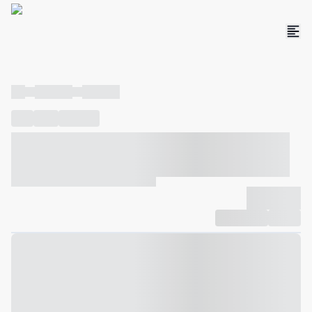
----
----- -----
----- -----
----
-----
---- ------
----- ----- -- ------ ---- ---- -- ----- ----- -----
--- ------
----- ----- -- ------ ----- ----- -- ------
-------------
Compartilhar
Favorito