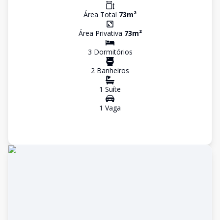
Área Total
73
m²
Área Privativa
73
m²
3
Dormitório
s
2
Banheiro
s
1
Suíte
1
Vaga