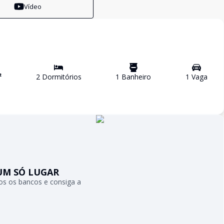
Vídeo
²
2
Dormitório
s
1
Banheiro
1
Vaga
UM SÓ LUGAR
s os bancos e consiga a