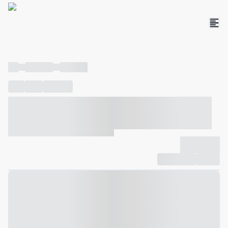
----
----- -----
----- -----
----
-----
---- ------
----- ----- -- ------ ---- ---- -- ----- ----- -----
--- ------
----- ----- -- ------ ----- ----- -- ------
-------------
Compartilhar
Favorito