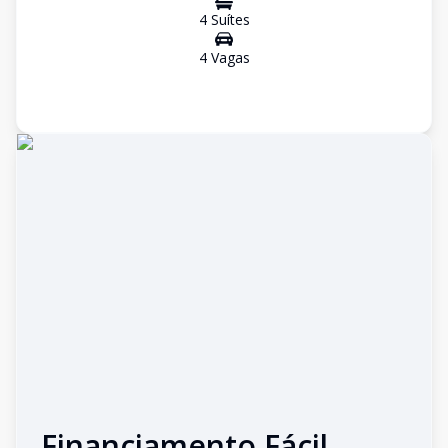
4
Suíte
s
4
Vaga
s
Financiamento Fácil