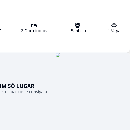
²
2
Dormitório
s
1
Banheiro
1
Vaga
UM SÓ LUGAR
s os bancos e consiga a