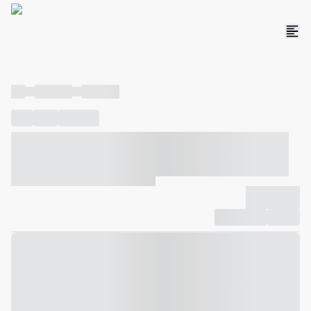
----
----- -----
----- -----
----
-----
---- ------
----- ----- -- ------ ---- ---- -- ----- ----- -----
--- ------
----- ----- -- ------ ----- ----- -- ------
-------------
Compartilhar
Favorito