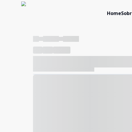
Home
Sobr
----
----- -----
----- -----
----
-----
---- ------
----- ----- -- ------ ---- ---- -- ---
----- ----- -- ------ ----- ----- -- ------