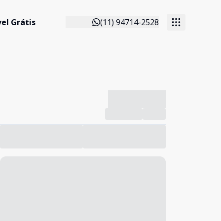
el Grátis
(11) 94714-2528
-------------
Compartilhar
Favorito