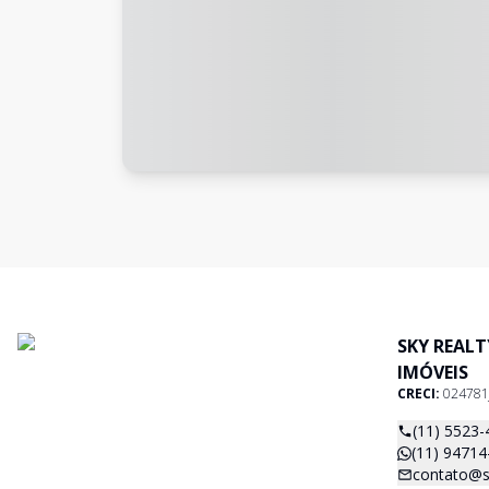
SKY REAL
IMÓVEIS
CRECI:
024781
(11) 5523-
(11) 94714
contato@s