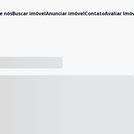
e nós
Buscar imóvel
Anunciar imóvel
Contato
Avaliar Imóv
-- ----- ----- --- ------