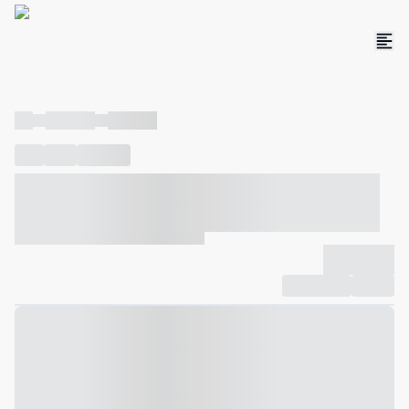
----
----- -----
----- -----
----
-----
---- ------
----- ----- -- ------ ---- ---- -- ----- ----- -----
--- ------
----- ----- -- ------ ----- ----- -- ------
-------------
Compartilhar
Favorito