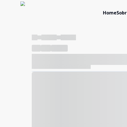
Home
Sobr
----
----- -----
----- -----
----
-----
---- ------
----- ----- -- ------ ---- ---- -- ---
----- ----- -- ------ ----- ----- -- ------