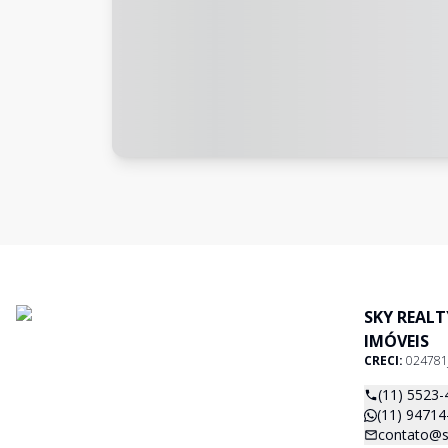
SKY REAL
IMÓVEIS
CRECI:
024781
(11) 5523-
(11) 94714
contato@s