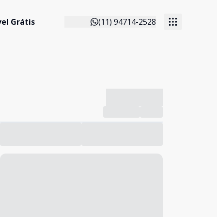
el Grátis
(11) 94714-2528
-------------
Compartilhar
Favorito