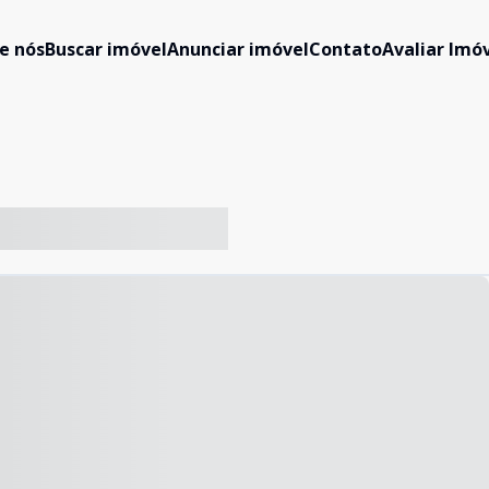
e nós
Buscar imóvel
Anunciar imóvel
Contato
Avaliar Imóv
-- ----- ----- --- ------