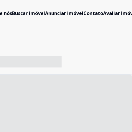
e nós
Buscar imóvel
Anunciar imóvel
Contato
Avaliar Imóv
-- ----- ----- --- ------