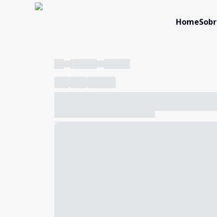
Home
Sobr
----
----- -----
----- -----
----
-----
---- ------
----- ----- -- ------ ---- ---- -- ---
----- ----- -- ------ ----- ----- -- ------