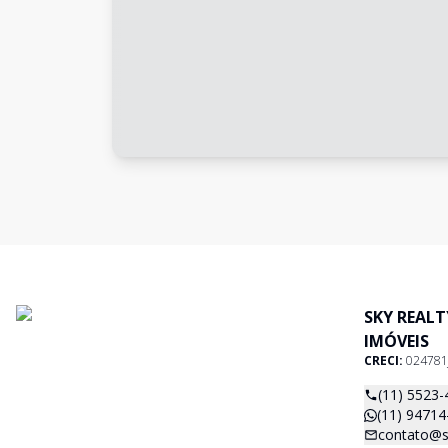
SKY REAL
IMÓVEIS
CRECI:
024781
(11) 5523-
(11) 94714
contato@s