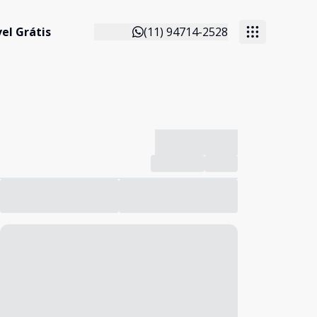
el Grátis
(11) 94714-2528
-------------
Compartilhar
Favorito