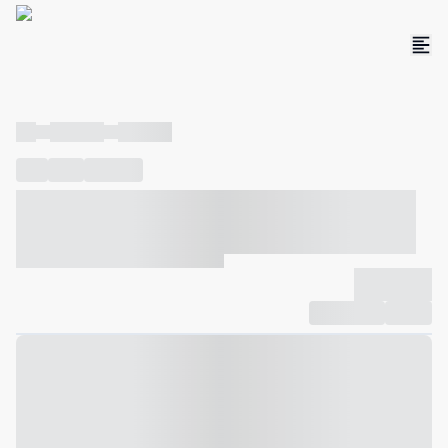
----
----- -----
----- -----
----
-----
---- ------
----- ----- -- ------ ---- ---- -- ----- ----- -----
--- ------
----- ----- -- ------ ----- ----- -- ------
-------------
Compartilhar
Favorito