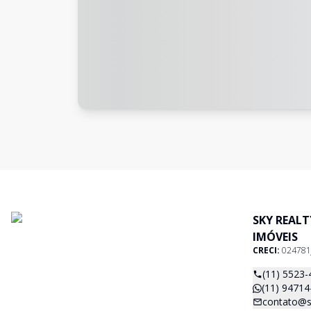
SKY REAL
IMÓVEIS
CRECI:
024781
(11) 5523-
(11) 94714
contato@s