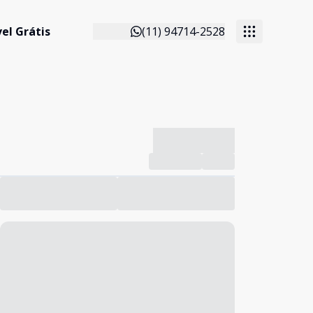
el Grátis
(11) 94714-2528
-------------
Compartilhar
Favorito