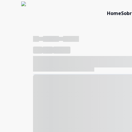
Home
Sobr
----
----- -----
----- -----
----
-----
---- ------
----- ----- -- ------ ---- ---- -- ---
----- ----- -- ------ ----- ----- -- ------