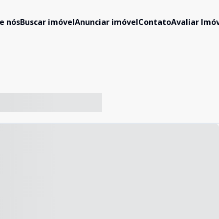
e nós
Buscar imóvel
Anunciar imóvel
Contato
Avaliar Imóv
-- ----- ----- --- ------