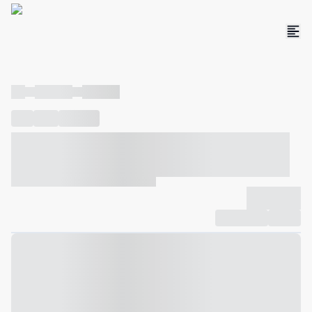
----
----- -----
----- -----
----
-----
---- ------
----- ----- -- ------ ---- ---- -- ----- ----- -----
--- ------
----- ----- -- ------ ----- ----- -- ------
-------------
Compartilhar
Favorito