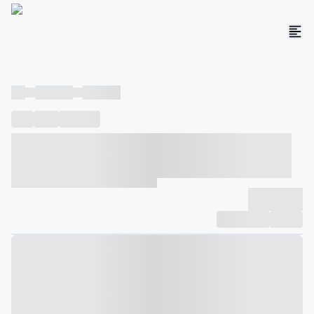
----
----- -----
----- -----
----
-----
---- ------
----- ----- -- ------ ---- ---- -- ----- ----- -----
--- ------
----- ----- -- ------ ----- ----- -- ------
-------------
Compartilhar
Favorito