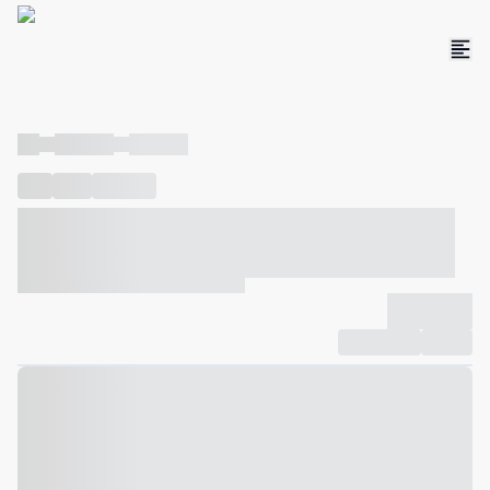
----
----- -----
----- -----
----
-----
---- ------
----- ----- -- ------ ---- ---- -- ----- ----- -----
--- ------
----- ----- -- ------ ----- ----- -- ------
-------------
Compartilhar
Favorito