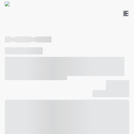
----
----- -----
----- -----
----
-----
---- ------
----- ----- -- ------ ---- ---- -- ----- ----- -----
--- ------
----- ----- -- ------ ----- ----- -- ------
-------------
Compartilhar
Favorito