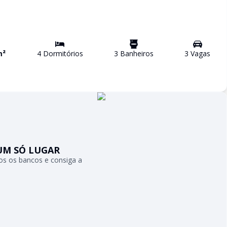
m²
4
Dormitório
s
3
Banheiro
s
3
Vaga
s
UM SÓ LUGAR
s os bancos e consiga a