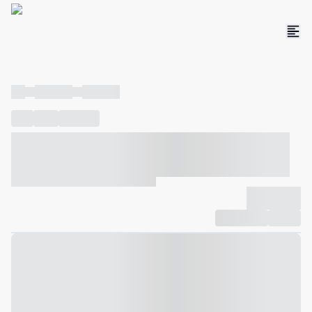
----
----- -----
----- -----
----
-----
---- ------
----- ----- -- ------ ---- ---- -- ----- ----- -----
--- ------
----- ----- -- ------ ----- ----- -- ------
-------------
Compartilhar
Favorito