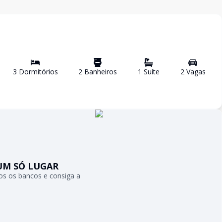
3
Dormitório
s
2
Banheiro
s
1
Suíte
2
Vaga
s
UM SÓ LUGAR
s os bancos e consiga a