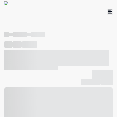
----
----- -----
----- -----
----
-----
---- ------
----- ----- -- ------ ---- ---- -- ----- ----- -----
--- ------
----- ----- -- ------ ----- ----- -- ------
-------------
Compartilhar
Favorito