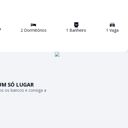
²
2
Dormitório
s
1
Banheiro
1
Vaga
UM SÓ LUGAR
s os bancos e consiga a