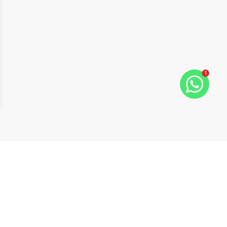
1
ide
t slide
Cód:
20248
Comparar