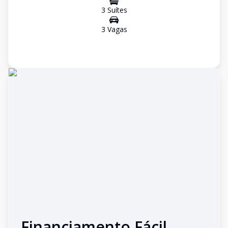
3
Suíte
s
3
Vaga
s
Financiamento Fácil