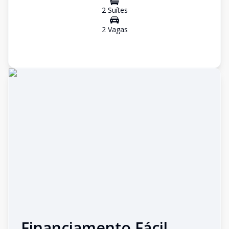
2
Suíte
s
2
Vaga
s
Financiamento Fácil