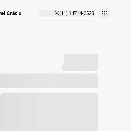
el Grátis
(11) 94714-2528
-------------
Compartilhar
Favorito