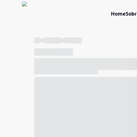
Home
Sobr
----
----- -----
----- -----
----
-----
---- ------
----- ----- -- ------ ---- ---- -- ---
----- ----- -- ------ ----- ----- -- ------