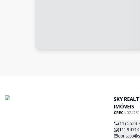
SKY REAL
IMÓVEIS
CRECI:
024781
(11) 5523-
(11) 94714
contato@s