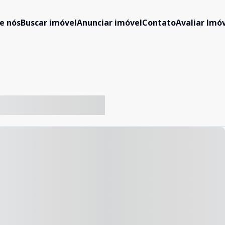
e nós
Buscar imóvel
Anunciar imóvel
Contato
Avaliar Imóv
-- ----- ----- --- ------