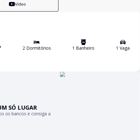
Vídeo
²
2
Dormitório
s
1
Banheiro
1
Vaga
UM SÓ LUGAR
s os bancos e consiga a