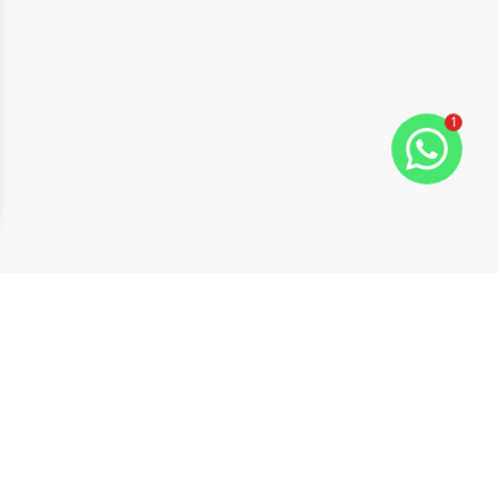
1
ide
t slide
Cód:
20121
Comparar