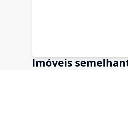
Imóveis semelhan
Confira imóveis semelhantes
Cód:
20311
Comparar