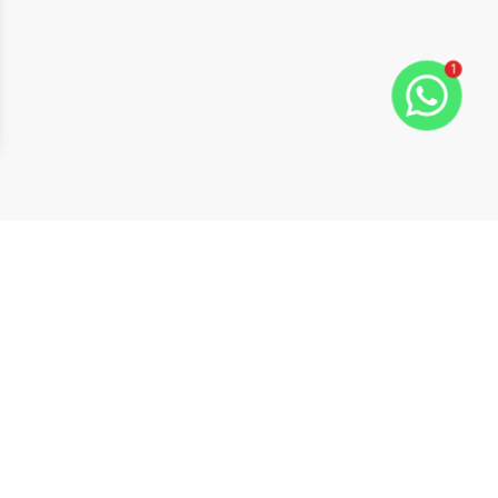
1
ide
t slide
Cód:
7427
Comparar