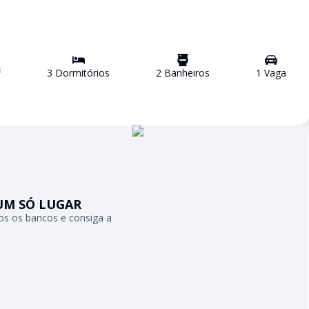
²
3
Dormitório
s
2
Banheiro
s
1
Vaga
UM SÓ LUGAR
s os bancos e consiga a