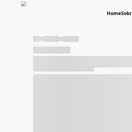
Home
Sobr
----
----- -----
----- -----
----
-----
---- ------
----- ----- -- ------ ---- ---- -- ---
----- ----- -- ------ ----- ----- -- ------