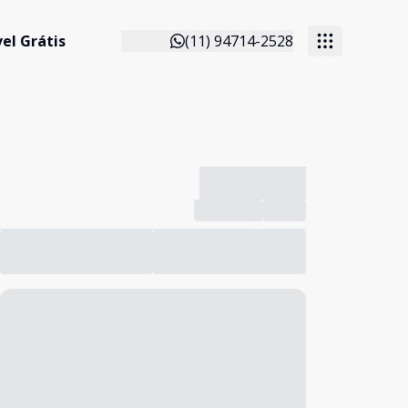
el Grátis
(11) 94714-2528
-------------
Compartilhar
Favorito