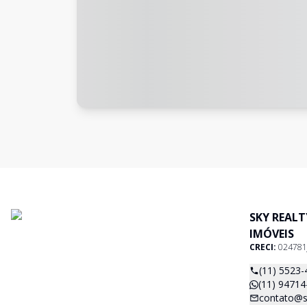
SKY REAL
IMÓVEIS
CRECI:
024781
(11) 5523-
(11) 94714
contato@s