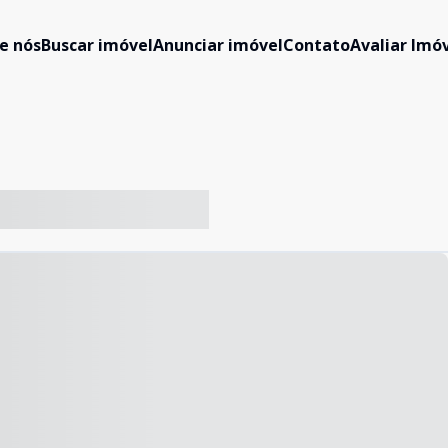
e nós
Buscar imóvel
Anunciar imóvel
Contato
Avaliar Imóv
-- ----- ----- --- ------